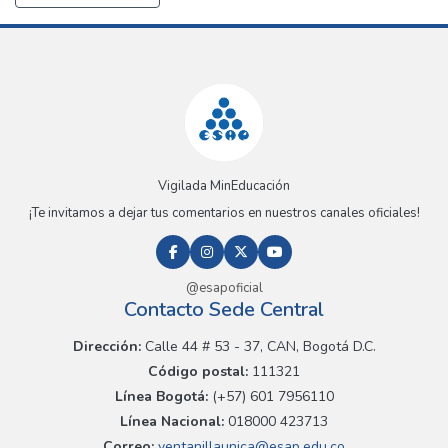
Vigilada MinEducación
¡Te invitamos a dejar tus comentarios en nuestros canales oficiales!
@esapoficial
Contacto Sede Central
Dirección:
Calle 44 # 53 - 37, CAN, Bogotá D.C.
Código postal:
111321
Línea Bogotá:
(+57) 601 7956110
Línea Nacional:
018000 423713
Correo:
ventanillaunica@esap.edu.co