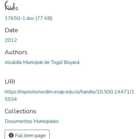
Loading...
Files
17650-1.doc
(77 KB)
Date
2012
Authors
Alcaldía Municipal de Togüí Boyacá
URI
https://repositoriocdim.esap.edu.co/handle/20.500.14471/1
5534
Collections
Documentos Municipales
Full item page