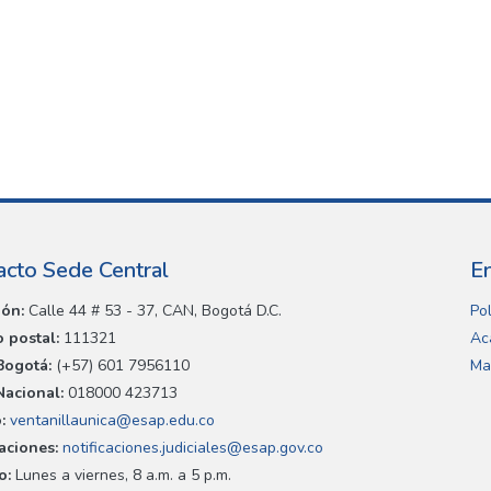
acto Sede Central
E
ión:
Calle 44 # 53 - 37, CAN, Bogotá D.C.
Pol
 postal:
111321
Ac
Bogotá:
(+57) 601 7956110
Ma
Nacional:
018000 423713
:
ventanillaunica@esap.edu.co
caciones:
notificaciones.judiciales@esap.gov.co
o:
Lunes a viernes, 8 a.m. a 5 p.m.