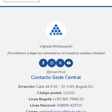
Vigilada MinEducación
¡Te invitamos a dejar tus comentarios en nuestros canales oficiales!
@esapoficial
Contacto Sede Central
Dirección:
Calle 44 # 53 - 37, CAN, Bogotá D.C.
Código postal:
111321
Línea Bogotá:
(+57) 601 7956110
Línea Nacional:
018000 423713
Correo:
ventanillaunica@esap.edu.co