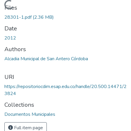
Loading...
Files
28301-1.pdf
(2.36 MB)
Date
2012
Authors
Alcadia Municipal de San Antero Córdoba
URI
https://repositoriocdim.esap.edu.co/handle/20.500.14471/2
3824
Collections
Documentos Municipales
Full item page