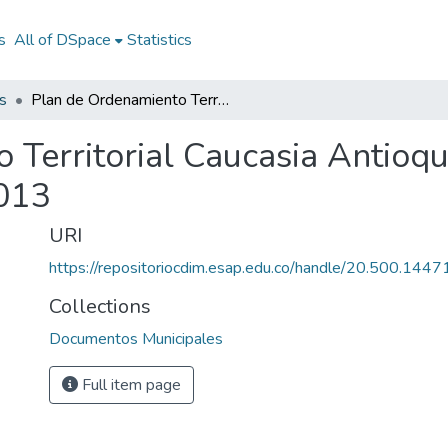
s
All of DSpace
Statistics
s
Plan de Ordenamiento Territorial Caucasia Antioquia 2013: POT Caucasia Antioquia 2013
 Territorial Caucasia Antioq
2013
URI
https://repositoriocdim.esap.edu.co/handle/20.500.144
Collections
Documentos Municipales
Full item page