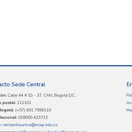
acto Sede Central
E
ión:
Calle 44 # 53 - 37, CAN, Bogotá D.C.
Pol
 postal:
111321
Ac
Bogotá:
(+57) 601 7956110
Ma
Nacional:
018000 423713
:
ventanillaunica@esap.edu.co