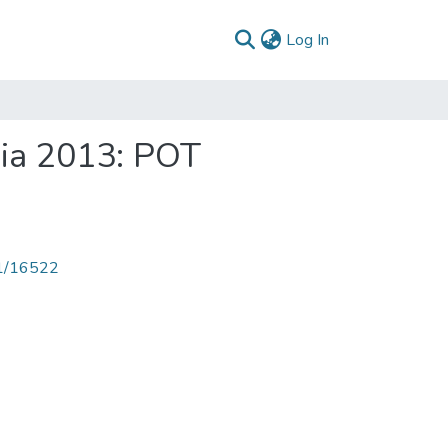
(current)
Log In
uia 2013: POT
71/16522