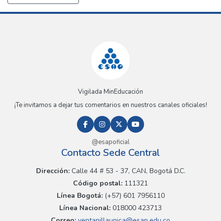
Vigilada MinEducación
¡Te invitamos a dejar tus comentarios en nuestros canales oficiales!
@esapoficial
Contacto Sede Central
Dirección:
Calle 44 # 53 - 37, CAN, Bogotá D.C.
Código postal:
111321
Línea Bogotá:
(+57) 601 7956110
Línea Nacional:
018000 423713
Correo:
ventanillaunica@esap.edu.co