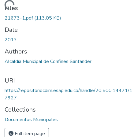
Loading...
Files
21673-1.pdf
(113.05 KB)
Date
2013
Authors
Alcaldía Municipal de Confines Santander
URI
https://repositoriocdim.esap.edu.co/handle/20.500.14471/1
7927
Collections
Documentos Municipales
Full item page