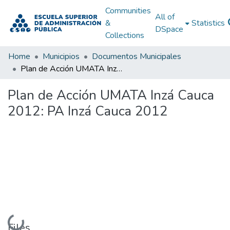
Communities
All of
&
Statistics
DSpace
Collections
Home
Municipios
Documentos Municipales
Plan de Acción UMATA Inzá Cauca 2012: PA Inzá Cauca 2012
Plan de Acción UMATA Inzá Cauca
2012: PA Inzá Cauca 2012
Loading...
Files