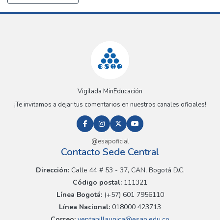
Vigilada MinEducación
¡Te invitamos a dejar tus comentarios en nuestros canales oficiales!
@esapoficial
Contacto Sede Central
Dirección:
Calle 44 # 53 - 37, CAN, Bogotá D.C.
Código postal:
111321
Línea Bogotá:
(+57) 601 7956110
Línea Nacional:
018000 423713
Correo:
ventanillaunica@esap.edu.co