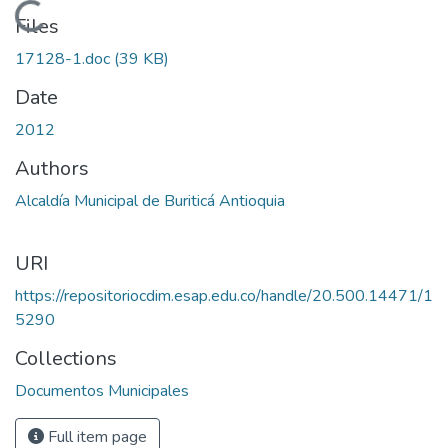
Loading...
Files
17128-1.doc
(39 KB)
Date
2012
Authors
Alcaldía Municipal de Buriticá Antioquia
URI
https://repositoriocdim.esap.edu.co/handle/20.500.14471/1
5290
Collections
Documentos Municipales
Full item page