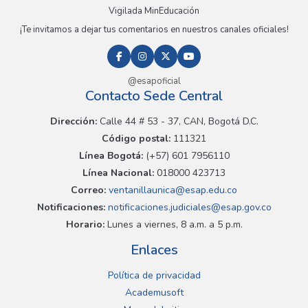
Vigilada MinEducación
¡Te invitamos a dejar tus comentarios en nuestros canales oficiales!
@esapoficial
Contacto Sede Central
Dirección:
Calle 44 # 53 - 37, CAN, Bogotá D.C.
Código postal:
111321
Línea Bogotá:
(+57) 601 7956110
Línea Nacional:
018000 423713
Correo:
ventanillaunica@esap.edu.co
Notificaciones:
notificaciones.judiciales@esap.gov.co
Horario:
Lunes a viernes, 8 a.m. a 5 p.m.
Enlaces
Política de privacidad
Academusoft