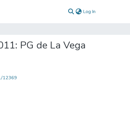
(current)
Log In
011: PG de La Vega
71/12369