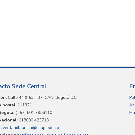
acto Sede Central
E
ión:
Calle 44 # 53 - 37, CAN, Bogotá D.C.
Pol
 postal:
111321
Ac
Bogotá:
(+57) 601 7956110
Ma
Nacional:
018000 423713
:
ventanillaunica@esap.edu.co