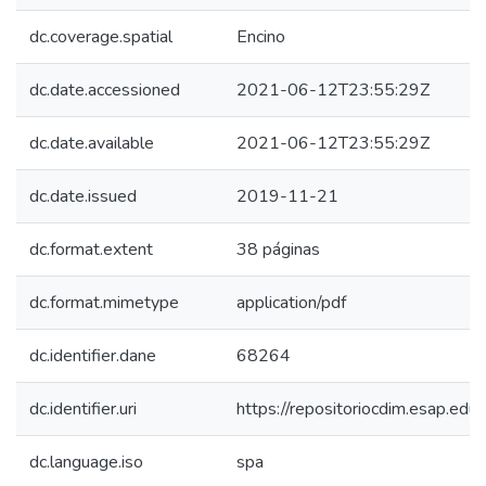
dc.coverage.spatial
Encino
dc.date.accessioned
2021-06-12T23:55:29Z
dc.date.available
2021-06-12T23:55:29Z
dc.date.issued
2019-11-21
dc.format.extent
38 páginas
dc.format.mimetype
application/pdf
dc.identifier.dane
68264
dc.identifier.uri
https://repositoriocdim.esap.e
dc.language.iso
spa