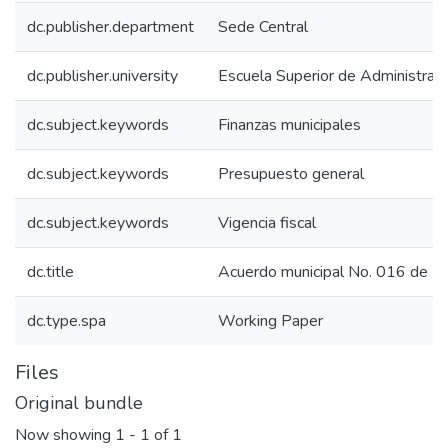
dc.publisher.department
Sede Central
dc.publisher.university
Escuela Superior de Administrac
dc.subject.keywords
Finanzas municipales
dc.subject.keywords
Presupuesto general
dc.subject.keywords
Vigencia fiscal
dc.title
Acuerdo municipal No. 016 de 
dc.type.spa
Working Paper
Files
Original bundle
Now showing
1 - 1 of 1