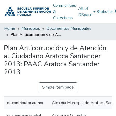
Communities
All of
&
Statistics
DSpace
Collections
Home
Municipios
Documentos Municipales
Plan Anticorrupción y de Atención al Ciudadano Aratoca Santander 2013: PAAC Aratoca Santander 2013
Plan Anticorrupción y de Atención
al Ciudadano Aratoca Santander
2013: PAAC Aratoca Santander
2013
Simple item page
dc.contributor.author
Alcaldía Municipal de Aratoca Sant
dc.coverage.spatial
Aratoca - Colombia