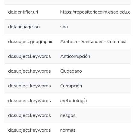
dc.identifier.uri
https://repositoriocdim.esap.edu.
dc.language.iso
spa
dc.subject.geographic
Aratoca - Santander - Colombia
dc.subject.keywords
Anticorrupción
dc.subject.keywords
Ciudadano
dc.subject.keywords
Corrupción
dc.subject.keywords
metodología
dc.subject.keywords
riesgos
dc.subject.keywords
normas