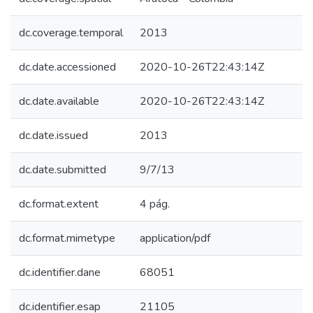
dc.coverage.temporal
2013
dc.date.accessioned
2020-10-26T22:43:14Z
dc.date.available
2020-10-26T22:43:14Z
dc.date.issued
2013
dc.date.submitted
9/7/13
dc.format.extent
4 pág.
dc.format.mimetype
application/pdf
dc.identifier.dane
68051
dc.identifier.esap
21105