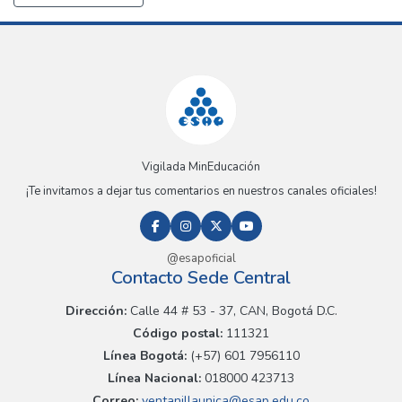
Vigilada MinEducación
¡Te invitamos a dejar tus comentarios en nuestros canales oficiales!
@esapoficial
Contacto Sede Central
Dirección:
Calle 44 # 53 - 37, CAN, Bogotá D.C.
Código postal:
111321
Línea Bogotá:
(+57) 601 7956110
Línea Nacional:
018000 423713
Correo:
ventanillaunica@esap.edu.co