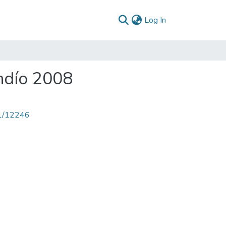
(current)
Log In
indío 2008
71/12246