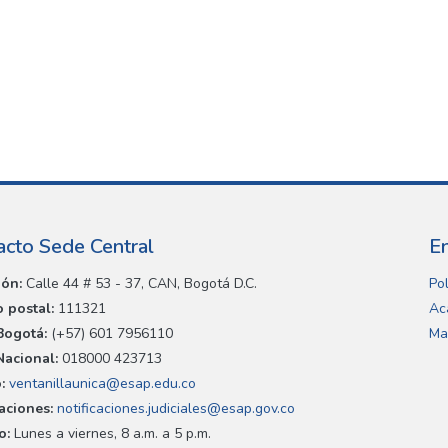
acto Sede Central
E
ión:
Calle 44 # 53 - 37, CAN, Bogotá D.C.
Pol
 postal:
111321
Ac
Bogotá:
(+57) 601 7956110
Ma
Nacional:
018000 423713
:
ventanillaunica@esap.edu.co
caciones:
notificaciones.judiciales@esap.gov.co
o:
Lunes a viernes, 8 a.m. a 5 p.m.