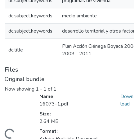
dc.subject.keywords
programas de vivienda
dc.subject.keywords
medio ambiente
dc.subject.keywords
desarrollo territorial y otros factore
Plan Acción Ciénega Boyacá 2008 
dc.title
2008 - 2011
Files
Original bundle
Now showing
1 - 1 of 1
Name:
Down
16073-1.pdf
load
Size:
2.64 MB
Format:
Adobe Portable Document