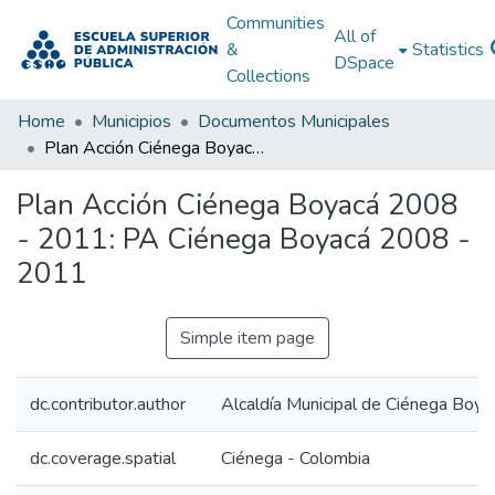
Communities
All of
&
Statistics
DSpace
Collections
Home
Municipios
Documentos Municipales
Plan Acción Ciénega Boyacá 2008 - 2011: PA Ciénega Boyacá 2008 - 2011
Plan Acción Ciénega Boyacá 2008
- 2011: PA Ciénega Boyacá 2008 -
2011
Simple item page
dc.contributor.author
Alcaldía Municipal de Ciénega Boya
dc.coverage.spatial
Ciénega - Colombia