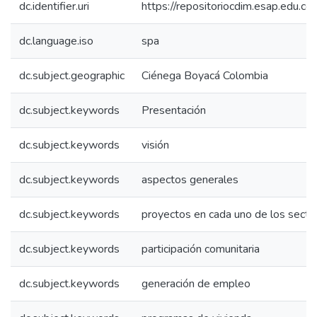
dc.identifier.uri
https://repositoriocdim.esap.edu.
dc.language.iso
spa
dc.subject.geographic
Ciénega Boyacá Colombia
dc.subject.keywords
Presentación
dc.subject.keywords
visión
dc.subject.keywords
aspectos generales
dc.subject.keywords
proyectos en cada uno de los secto
dc.subject.keywords
participación comunitaria
dc.subject.keywords
generación de empleo