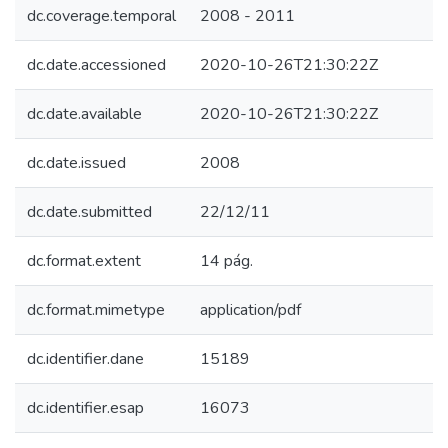
dc.coverage.temporal
2008 - 2011
dc.date.accessioned
2020-10-26T21:30:22Z
dc.date.available
2020-10-26T21:30:22Z
dc.date.issued
2008
dc.date.submitted
22/12/11
dc.format.extent
14 pág.
dc.format.mimetype
application/pdf
dc.identifier.dane
15189
dc.identifier.esap
16073