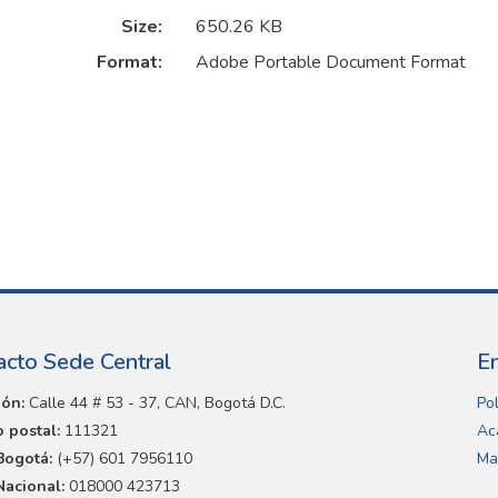
Size:
650.26 KB
Format:
Adobe Portable Document Format
acto Sede Central
E
ión:
Calle 44 # 53 - 37, CAN, Bogotá D.C.
Pol
 postal:
111321
Ac
Bogotá:
(+57) 601 7956110
Ma
Nacional:
018000 423713