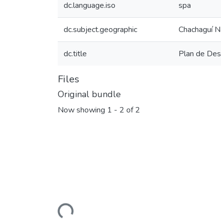
dc.language.iso
spa
dc.subject.geographic
Chachaguí N
dc.title
Plan de Des
Files
Original bundle
Now showing
1 - 2 of 2
Loading...