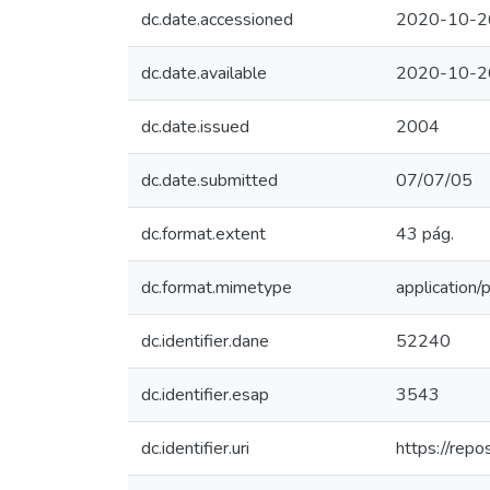
dc.date.accessioned
2020-10-2
dc.date.available
2020-10-2
dc.date.issued
2004
dc.date.submitted
07/07/05
dc.format.extent
43 pág.
dc.format.mimetype
application/
dc.identifier.dane
52240
dc.identifier.esap
3543
dc.identifier.uri
https://rep