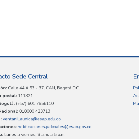
acto Sede Central
E
ión:
Calle 44 # 53 - 37, CAN, Bogotá D.C.
Pol
 postal:
111321
Ac
Bogotá:
(+57) 601 7956110
Ma
Nacional:
018000 423713
:
ventanillaunica@esap.edu.co
caciones:
notificaciones.judiciales@esap.gov.co
o:
Lunes a viernes, 8 a.m. a 5 p.m.