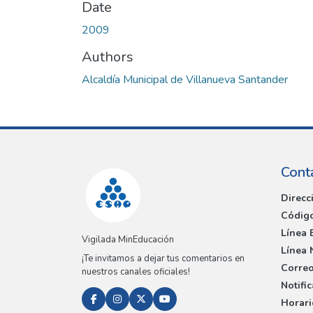
Date
2009
Authors
Alcaldía Municipal de Villanueva Santander
Cont
Direcc
Código
Línea 
Vigilada MinEducación
Línea 
¡Te invitamos a dejar tus comentarios en
Correo
nuestros canales oficiales!
Notifi
Horari