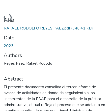
Loading...
Files
RAFAEL RODOLFO REYES PAEZ.pdf
(346.41 KB)
Date
2023
Authors
Reyes Páez, Rafael Rodolfo
Abstract
El presente documento consolida el tercer Informe de
avance de actividades en donde da seguimiento a los
lineamientos de la ESAP para el desarrollo de la práctica
administrativa, el cual refleja el proceso que se adelanta en
la entidad pública de carácter nacional, Ministerio de