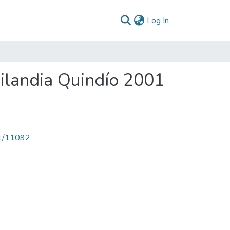
(current)
Log In
Filandia Quindío 2001
71/11092