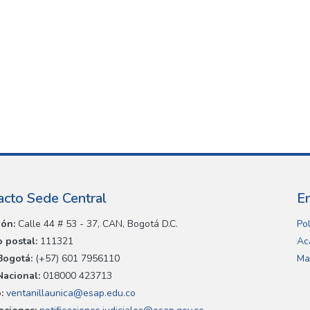
acto Sede Central
E
ión:
Calle 44 # 53 - 37, CAN, Bogotá D.C.
Pol
 postal:
111321
Ac
Bogotá:
(+57) 601 7956110
Ma
Nacional:
018000 423713
:
ventanillaunica@esap.edu.co