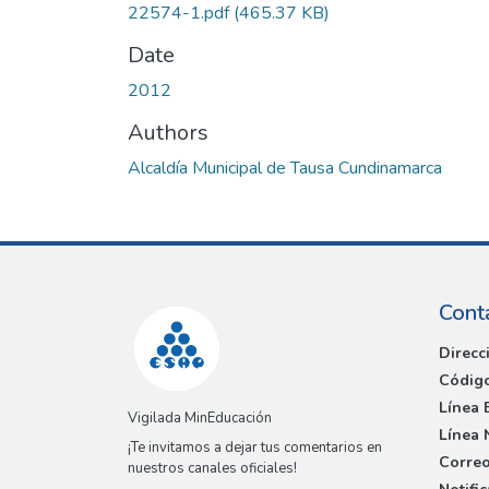
22574-1.pdf
(465.37 KB)
Date
2012
Authors
Alcaldía Municipal de Tausa Cundinamarca
Cont
Direcc
Código
Línea 
Vigilada MinEducación
Línea 
¡Te invitamos a dejar tus comentarios en
Correo
nuestros canales oficiales!