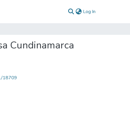
(current)
Log In
usa Cundinamarca
71/18709