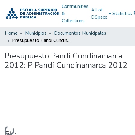
Communities
All of
&
Statistics
DSpace
Collections
Home
Municipios
Documentos Municipales
Presupuesto Pandi Cundinamarca 2012: P Pandi Cundinamarca 2012
Presupuesto Pandi Cundinamarca
2012: P Pandi Cundinamarca 2012
Loading...
Files