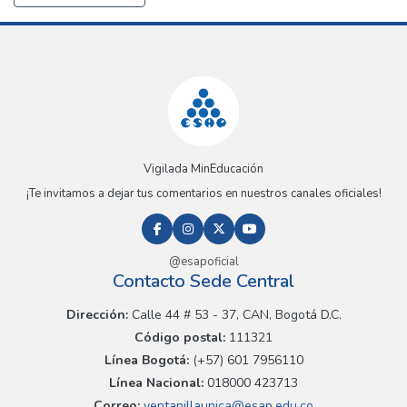
Vigilada MinEducación
¡Te invitamos a dejar tus comentarios en nuestros canales oficiales!
@esapoficial
Contacto Sede Central
Dirección:
Calle 44 # 53 - 37, CAN, Bogotá D.C.
Código postal:
111321
Línea Bogotá:
(+57) 601 7956110
Línea Nacional:
018000 423713
Correo:
ventanillaunica@esap.edu.co