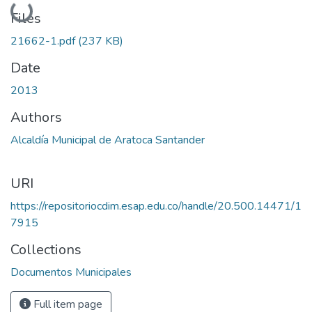
Loading...
Files
21662-1.pdf
(237 KB)
Date
2013
Authors
Alcaldía Municipal de Aratoca Santander
URI
https://repositoriocdim.esap.edu.co/handle/20.500.14471/1
7915
Collections
Documentos Municipales
Full item page