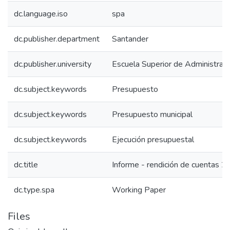
dc.language.iso
spa
dc.publisher.department
Santander
dc.publisher.university
Escuela Superior de Administrac
dc.subject.keywords
Presupuesto
dc.subject.keywords
Presupuesto municipal
dc.subject.keywords
Ejecución presupuestal
dc.title
Informe - rendición de cuentas 
dc.type.spa
Working Paper
Files