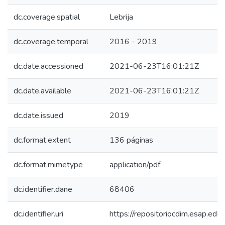
dc.coverage.spatial
Lebrija
dc.coverage.temporal
2016 - 2019
dc.date.accessioned
2021-06-23T16:01:21Z
dc.date.available
2021-06-23T16:01:21Z
dc.date.issued
2019
dc.format.extent
136 páginas
dc.format.mimetype
application/pdf
dc.identifier.dane
68406
dc.identifier.uri
https://repositoriocdim.esap.e