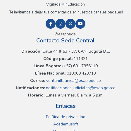
Vigilada MinEducación
¡Te invitamos a dejar tus comentarios en nuestros canales oficiales!
@esapoficial
Contacto Sede Central
Dirección:
Calle 44 # 53 - 37, CAN, Bogotá D.C.
Código postal:
111321
Línea Bogotá:
(+57) 601 7956110
Línea Nacional:
018000 423713
Correo:
ventanillaunica@esap.edu.co
Notificaciones:
notificaciones.judiciales@esap.gov.co
Horario:
Lunes a viernes, 8 a.m. a 5 p.m.
Enlaces
Política de privacidad
Academusoft