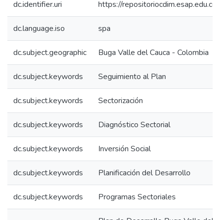
dc.identifier.uri
https://repositoriocdim.esap.edu.
dc.language.iso
spa
dc.subject.geographic
Buga Valle del Cauca - Colombia
dc.subject.keywords
Seguimiento al Plan
dc.subject.keywords
Sectorización
dc.subject.keywords
Diagnóstico Sectorial
dc.subject.keywords
Inversión Social
dc.subject.keywords
Planificación del Desarrollo
dc.subject.keywords
Programas Sectoriales