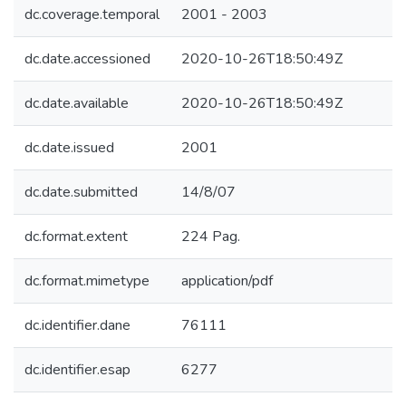
dc.coverage.temporal
2001 - 2003
dc.date.accessioned
2020-10-26T18:50:49Z
dc.date.available
2020-10-26T18:50:49Z
dc.date.issued
2001
dc.date.submitted
14/8/07
dc.format.extent
224 Pag.
dc.format.mimetype
application/pdf
dc.identifier.dane
76111
dc.identifier.esap
6277