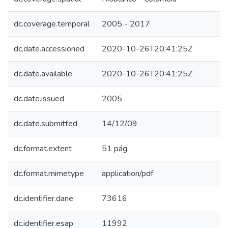
dc.coverage.temporal
2005 - 2017
dc.date.accessioned
2020-10-26T20:41:25Z
dc.date.available
2020-10-26T20:41:25Z
dc.date.issued
2005
dc.date.submitted
14/12/09
dc.format.extent
51 pág.
dc.format.mimetype
application/pdf
dc.identifier.dane
73616
dc.identifier.esap
11992