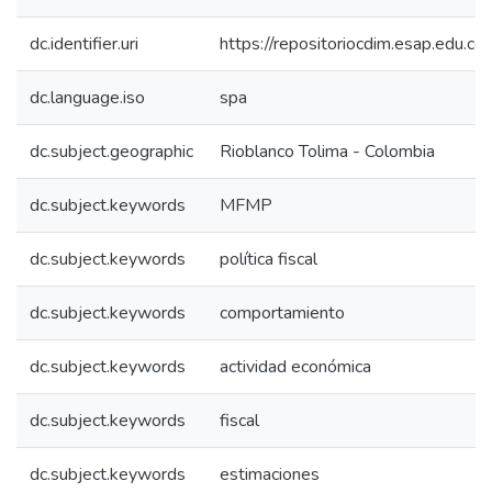
dc.identifier.uri
https://repositoriocdim.esap.edu.
dc.language.iso
spa
dc.subject.geographic
Rioblanco Tolima - Colombia
dc.subject.keywords
MFMP
dc.subject.keywords
política fiscal
dc.subject.keywords
comportamiento
dc.subject.keywords
actividad económica
dc.subject.keywords
fiscal
dc.subject.keywords
estimaciones