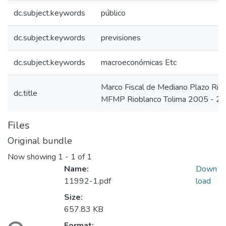
dc.subject.keywords
público
dc.subject.keywords
previsiones
dc.subject.keywords
macroeconómicas Etc
Marco Fiscal de Mediano Plazo Rio
dc.title
MFMP Rioblanco Tolima 2005 - 2
Files
Original bundle
Now showing
1 - 1 of 1
Name:
Down
11992-1.pdf
load
Size:
657.83 KB
Format: