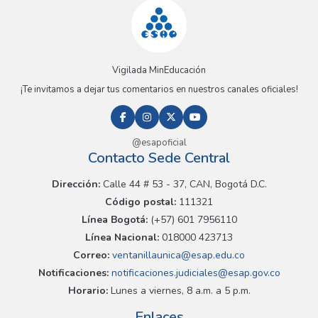
Vigilada MinEducación
¡Te invitamos a dejar tus comentarios en nuestros canales oficiales!
@esapoficial
Contacto Sede Central
Dirección:
Calle 44 # 53 - 37, CAN, Bogotá D.C.
Código postal:
111321
Línea Bogotá:
(+57) 601 7956110
Línea Nacional:
018000 423713
Correo:
ventanillaunica@esap.edu.co
Notificaciones:
notificaciones.judiciales@esap.gov.co
Horario:
Lunes a viernes, 8 a.m. a 5 p.m.
Enlaces