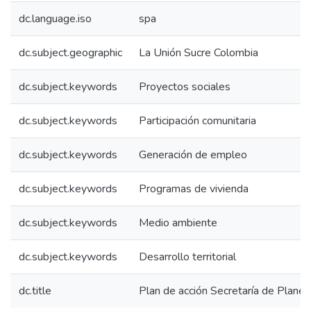
dc.language.iso
spa
dc.subject.geographic
La Unión Sucre Colombia
dc.subject.keywords
Proyectos sociales
dc.subject.keywords
Participación comunitaria
dc.subject.keywords
Generación de empleo
dc.subject.keywords
Programas de vivienda
dc.subject.keywords
Medio ambiente
dc.subject.keywords
Desarrollo territorial
dc.title
Plan de acción Secretaría de Plane