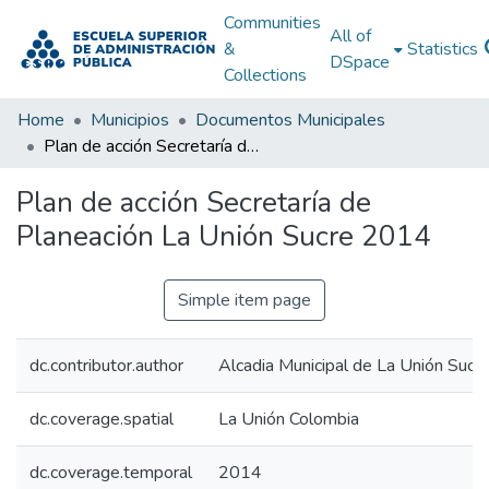
Communities
All of
&
Statistics
DSpace
Collections
Home
Municipios
Documentos Municipales
Plan de acción Secretaría de Planeación La Unión Sucre 2014
Plan de acción Secretaría de
Planeación La Unión Sucre 2014
Simple item page
dc.contributor.author
Alcadia Municipal de La Unión Sucr
dc.coverage.spatial
La Unión Colombia
dc.coverage.temporal
2014