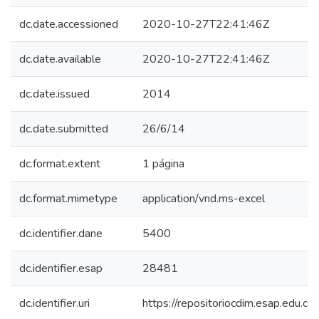
dc.date.accessioned
2020-10-27T22:41:46Z
dc.date.available
2020-10-27T22:41:46Z
dc.date.issued
2014
dc.date.submitted
26/6/14
dc.format.extent
1 página
dc.format.mimetype
application/vnd.ms-excel
dc.identifier.dane
5400
dc.identifier.esap
28481
dc.identifier.uri
https://repositoriocdim.esap.edu.