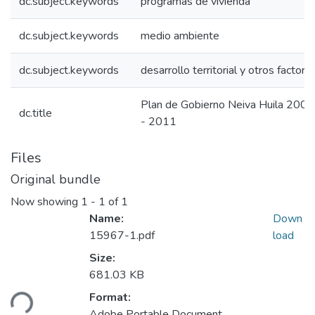
dc.subject.keywords
programas de vivienda
dc.subject.keywords
medio ambiente
dc.subject.keywords
desarrollo territorial y otros factore
Plan de Gobierno Neiva Huila 2008
dc.title
- 2011
Files
Original bundle
Now showing
1 - 1 of 1
Name:
Down
15967-1.pdf
load
Size:
681.03 KB
ding...
Format:
Adobe Portable Document