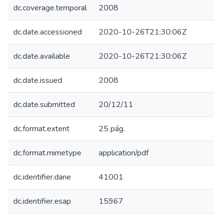
dc.coverage.temporal
2008
dc.date.accessioned
2020-10-26T21:30:06Z
dc.date.available
2020-10-26T21:30:06Z
dc.date.issued
2008
dc.date.submitted
20/12/11
dc.format.extent
25 pág.
dc.format.mimetype
application/pdf
dc.identifier.dane
41001
dc.identifier.esap
15967