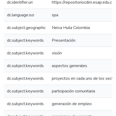
dc.identifier.uri
https://repositoriocdim.esap.edu.
dc.language.iso
spa
dc.subject.geographic
Neiva Huila Colombia
dc.subject.keywords
Presentación
dc.subject.keywords
visión
dc.subject.keywords
aspectos generales
dc.subject.keywords
proyectos en cada uno de los secto
dc.subject.keywords
participación comunitaria
dc.subject.keywords
generación de empleo