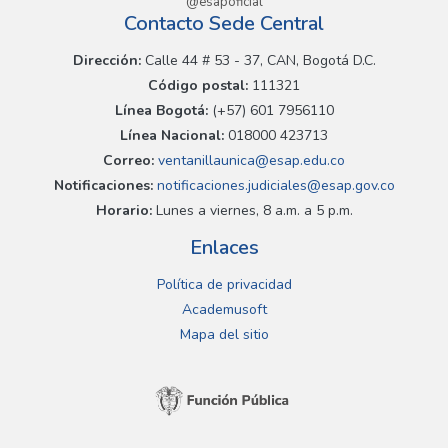
@esapoficial
Contacto Sede Central
Dirección:
Calle 44 # 53 - 37, CAN, Bogotá D.C.
Código postal:
111321
Línea Bogotá:
(+57) 601 7956110
Línea Nacional:
018000 423713
Correo:
ventanillaunica@esap.edu.co
Notificaciones:
notificaciones.judiciales@esap.gov.co
Horario:
Lunes a viernes, 8 a.m. a 5 p.m.
Enlaces
Política de privacidad
Academusoft
Mapa del sitio