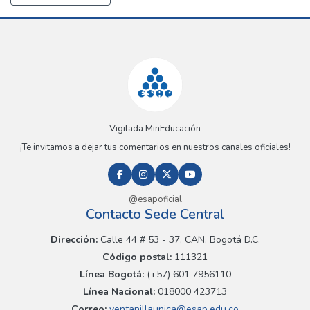
Vigilada MinEducación
¡Te invitamos a dejar tus comentarios en nuestros canales oficiales!
@esapoficial
Contacto Sede Central
Dirección:
Calle 44 # 53 - 37, CAN, Bogotá D.C.
Código postal:
111321
Línea Bogotá:
(+57) 601 7956110
Línea Nacional:
018000 423713
Correo:
ventanillaunica@esap.edu.co