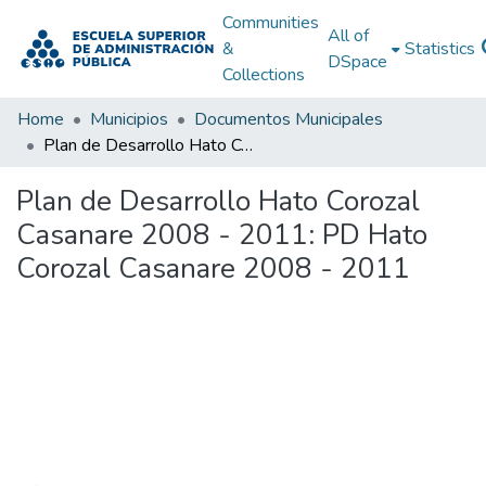
Communities
All of
&
Statistics
DSpace
Collections
Home
Municipios
Documentos Municipales
Plan de Desarrollo Hato Corozal Casanare 2008 - 2011: PD Hato Corozal Casanare 2008 - 2011
Plan de Desarrollo Hato Corozal
Casanare 2008 - 2011: PD Hato
Corozal Casanare 2008 - 2011
Loading...