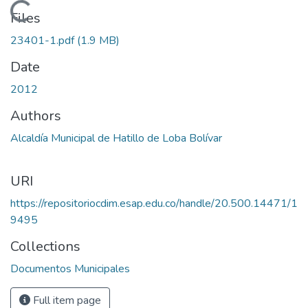
Loading...
Files
23401-1.pdf
(1.9 MB)
Date
2012
Authors
Alcaldía Municipal de Hatillo de Loba Bolívar
URI
https://repositoriocdim.esap.edu.co/handle/20.500.14471/1
9495
Collections
Documentos Municipales
Full item page