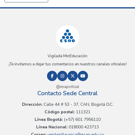
Vigilada MinEducación
¡Te invitamos a dejar tus comentarios en nuestros canales oficiales!
@esapoficial
Contacto Sede Central
Dirección:
Calle 44 # 53 - 37, CAN, Bogotá D.C.
Código postal:
111321
Línea Bogotá:
(+57) 601 7956110
Línea Nacional:
018000 423713
Correo:
ventanillaunica@esap.edu.co