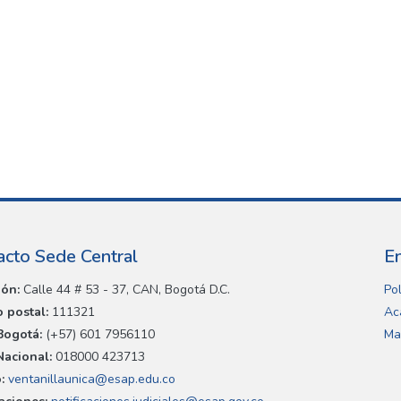
acto Sede Central
E
ión:
Calle 44 # 53 - 37, CAN, Bogotá D.C.
Pol
 postal:
111321
Ac
Bogotá:
(+57) 601 7956110
Ma
Nacional:
018000 423713
:
ventanillaunica@esap.edu.co