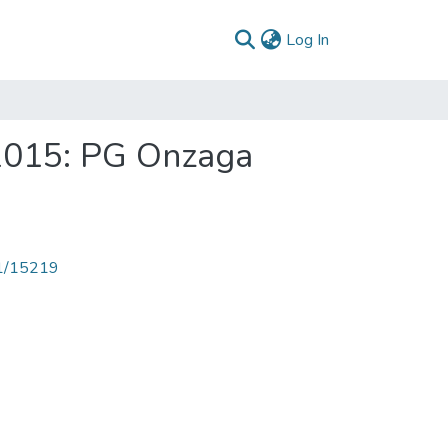
(current)
Log In
2015: PG Onzaga
71/15219