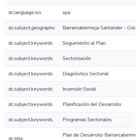
dc.language.iso
spa
dc.subject.geographic
Barrancabermeja Santander - Colo
dc.subject.keywords
Seguimiento al Plan
dc.subject.keywords
Sectorización
dc.subject.keywords
Diagnóstico Sectorial
dc.subject.keywords
Inversión Social
dc.subject.keywords
Planificación del Desarrollo
dc.subject.keywords
Programas Sectoriales
Plan de Desarrollo Barrancaberme
dc.title