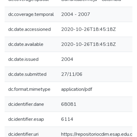
dc.coverage.temporal
2004 - 2007
dc.date.accessioned
2020-10-26T18:45:18Z
dc.date.available
2020-10-26T18:45:18Z
dc.date.issued
2004
dc.date.submitted
27/11/06
dc.format.mimetype
application/pdf
dc.identifier.dane
68081
dc.identifier.esap
6114
dc.identifier.uri
https://repositoriocdim.esap.edu.