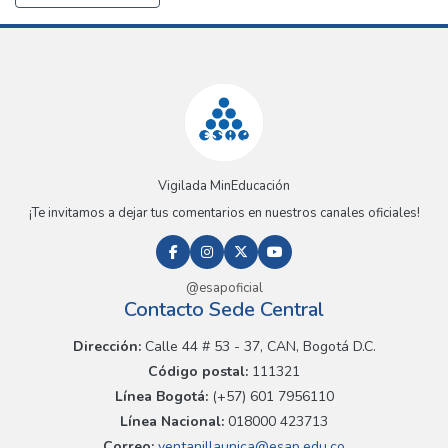
Vigilada MinEducación
¡Te invitamos a dejar tus comentarios en nuestros canales oficiales!
@esapoficial
Contacto Sede Central
Dirección:
Calle 44 # 53 - 37, CAN, Bogotá D.C.
Código postal:
111321
Línea Bogotá:
(+57) 601 7956110
Línea Nacional:
018000 423713
Correo:
ventanillaunica@esap.edu.co