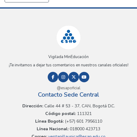
Vigilada MinEducación
¡Te invitamos a dejar tus comentarios en nuestros canales oficiales!
@esapoficial
Contacto Sede Central
Dirección:
Calle 44 # 53 - 37, CAN, Bogotá D.C.
Código postal:
111321
Línea Bogotá:
(+57) 601 7956110
Línea Nacional:
018000 423713
Correo:
ventanillaunica@esap.edu.co