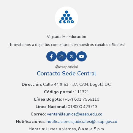
Vigilada MinEducación
¡Te invitamos a dejar tus comentarios en nuestros canales oficiales!
@esapoficial
Contacto Sede Central
Dirección:
Calle 44 # 53 - 37, CAN, Bogotá D.C.
Código postal:
111321
Línea Bogotá:
(+57) 601 7956110
Línea Nacional:
018000 423713
Correo:
ventanillaunica@esap.edu.co
Notificaciones:
notificaciones.judiciales@esap.gov.co
Horario:
Lunes a viernes, 8 a.m. a 5 p.m.