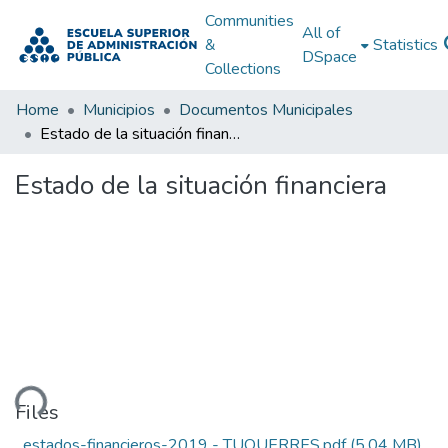
Communities
All of
&
Statistics
DSpace
Collections
Home
Municipios
Documentos Municipales
Estado de la situación financiera
Estado de la situación financiera
ading...
Files
_estados-financieros-2019 - TUQUERRES.pdf
(5.04 MB)