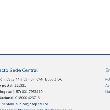
acto Sede Central
E
ión:
Calle 44 # 53 - 37, CAN, Bogotá D.C.
Pol
 postal:
111321
Ac
Bogotá:
(+57) 601 7956110
Ma
Nacional:
018000 423713
:
ventanillaunica@esap.edu.co