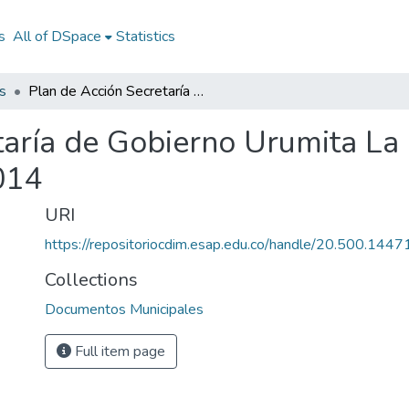
s
All of DSpace
Statistics
s
Plan de Acción Secretaría de Gobierno Urumita La Guajira 2014: PASG Urumita La Guajira 2014
taría de Gobierno Urumita La
014
URI
https://repositoriocdim.esap.edu.co/handle/20.500.144
Collections
Documentos Municipales
Full item page