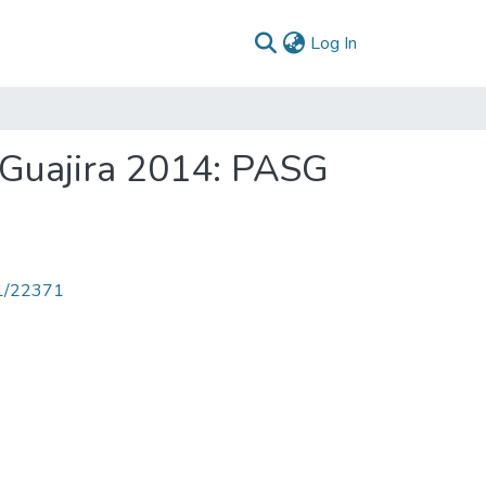
(current)
Log In
 Guajira 2014: PASG
71/22371