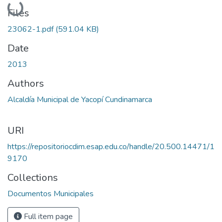
Loading...
Files
23062-1.pdf
(591.04 KB)
Date
2013
Authors
Alcaldía Municipal de Yacopí Cundinamarca
URI
https://repositoriocdim.esap.edu.co/handle/20.500.14471/1
9170
Collections
Documentos Municipales
Full item page