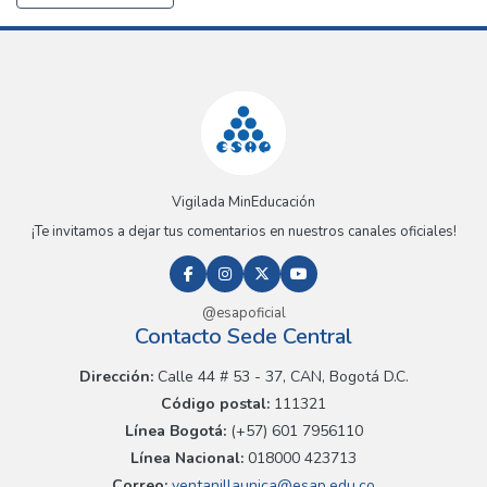
Vigilada MinEducación
¡Te invitamos a dejar tus comentarios en nuestros canales oficiales!
@esapoficial
Contacto Sede Central
Dirección:
Calle 44 # 53 - 37, CAN, Bogotá D.C.
Código postal:
111321
Línea Bogotá:
(+57) 601 7956110
Línea Nacional:
018000 423713
Correo:
ventanillaunica@esap.edu.co