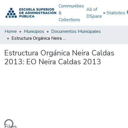
Communities
All of
&
Statistics
DSpace
Collections
Home
Municipios
Documentos Municipales
Estructura Orgánica Neira Caldas 2013: EO Neira Caldas 2013
Estructura Orgánica Neira Caldas
2013: EO Neira Caldas 2013
ding...
Files