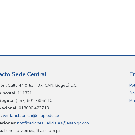
acto Sede Central
E
ión:
Calle 44 # 53 - 37, CAN, Bogotá D.C.
Pol
 postal:
111321
Ac
Bogotá:
(+57) 601 7956110
Ma
Nacional:
018000 423713
:
ventanillaunica@esap.edu.co
caciones:
notificaciones.judiciales@esap.gov.co
o:
Lunes a viernes, 8 a.m. a 5 p.m.