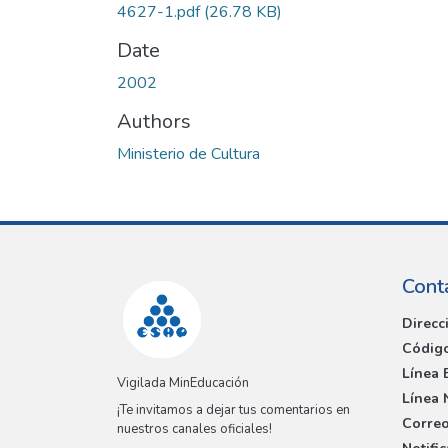
4627-1.pdf
(26.78 KB)
Date
2002
Authors
Ministerio de Cultura
Cont
Direcc
Código
Línea 
Vigilada MinEducación
Línea 
¡Te invitamos a dejar tus comentarios en
Correo
nuestros canales oficiales!