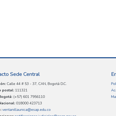
acto Sede Central
E
ión:
Calle 44 # 53 - 37, CAN, Bogotá D.C.
Pol
 postal:
111321
Ac
Bogotá:
(+57) 601 7956110
Ma
Nacional:
018000 423713
:
ventanillaunica@esap.edu.co