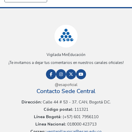
Vigilada MinEducación
¡Te invitamos a dejar tus comentarios en nuestros canales oficiales!
@esapoficial
Contacto Sede Central
Dirección:
Calle 44 # 53 - 37, CAN, Bogotá D.C.
Código postal:
111321
Línea Bogotá:
(+57) 601 7956110
Línea Nacional:
018000 423713
Correo:
ventanillaunica@esap.edu.co