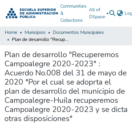
Communities
All of
&
Log
DSpace
Collections
Home
Municipios
Documentos Municipales
Plan de desarrollo "Recuperemos Campoalegre 2020-2023" : Acuerdo No.008 del 31 de mayo de 2020 "Por el cual se adoprta el plan de desarrollo del municipio de Campoalegre-Huila recuperemos Campoalegre 2020-2023 y se dicta otras disposiciones"
Plan de desarrollo "Recuperemos
Campoalegre 2020-2023" :
Acuerdo No.008 del 31 de mayo de
2020 "Por el cual se adoprta el
plan de desarrollo del municipio de
Campoalegre-Huila recuperemos
Campoalegre 2020-2023 y se dicta
otras disposiciones"