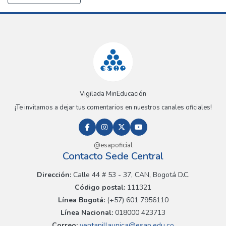
Vigilada MinEducación
¡Te invitamos a dejar tus comentarios en nuestros canales oficiales!
@esapoficial
Contacto Sede Central
Dirección:
Calle 44 # 53 - 37, CAN, Bogotá D.C.
Código postal:
111321
Línea Bogotá:
(+57) 601 7956110
Línea Nacional:
018000 423713
Correo:
ventanillaunica@esap.edu.co