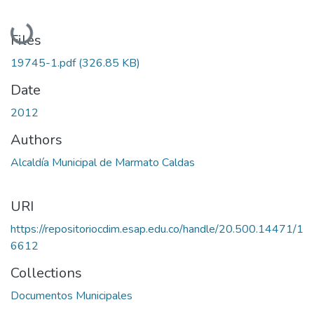
Loading...
Files
19745-1.pdf
(326.85 KB)
Date
2012
Authors
Alcaldía Municipal de Marmato Caldas
URI
https://repositoriocdim.esap.edu.co/handle/20.500.14471/1
6612
Collections
Documentos Municipales