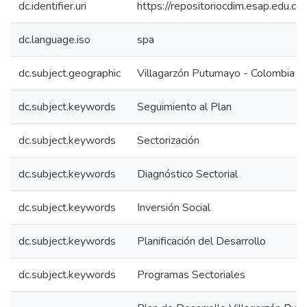
dc.identifier.uri
https://repositoriocdim.esap.edu.
dc.language.iso
spa
dc.subject.geographic
Villagarzón Putumayo - Colombia
dc.subject.keywords
Seguimiento al Plan
dc.subject.keywords
Sectorización
dc.subject.keywords
Diagnóstico Sectorial
dc.subject.keywords
Inversión Social
dc.subject.keywords
Planificación del Desarrollo
dc.subject.keywords
Programas Sectoriales