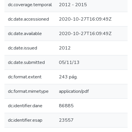
dc.coverage.temporal
2012 - 2015
dc.date.accessioned
2020-10-27T16:09:49Z
dc.date.available
2020-10-27T16:09:49Z
dc.date.issued
2012
dc.date.submitted
05/11/13
dc.format.extent
243 pág.
dc.format.mimetype
application/pdf
dc.identifier.dane
86885
dc.identifier.esap
23557