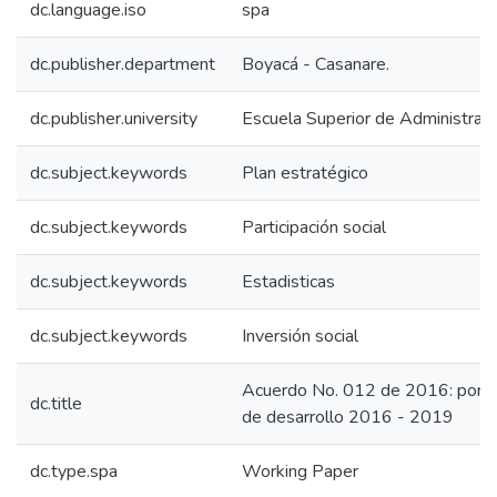
dc.language.iso
spa
dc.publisher.department
Boyacá - Casanare.
dc.publisher.university
Escuela Superior de Administrac
dc.subject.keywords
Plan estratégico
dc.subject.keywords
Participación social
dc.subject.keywords
Estadisticas
dc.subject.keywords
Inversión social
Acuerdo No. 012 de 2016: por me
dc.title
de desarrollo 2016 - 2019
dc.type.spa
Working Paper