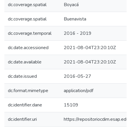
dc.coverage.spatial
Boyacá
dc.coverage.spatial
Buenavista
dc.coverage.temporal
2016 - 2019
dc.date.accessioned
2021-08-04T23:20:10Z
dc.date.available
2021-08-04T23:20:10Z
dc.date.issued
2016-05-27
dc.format.mimetype
application/pdf
dc.identifier.dane
15109
dc.identifier.uri
https://repositoriocdim.esap.e