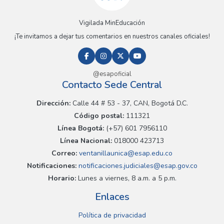
Vigilada MinEducación
¡Te invitamos a dejar tus comentarios en nuestros canales oficiales!
@esapoficial
Contacto Sede Central
Dirección:
Calle 44 # 53 - 37, CAN, Bogotá D.C.
Código postal:
111321
Línea Bogotá:
(+57) 601 7956110
Línea Nacional:
018000 423713
Correo:
ventanillaunica@esap.edu.co
Notificaciones:
notificaciones.judiciales@esap.gov.co
Horario:
Lunes a viernes, 8 a.m. a 5 p.m.
Enlaces
Política de privacidad