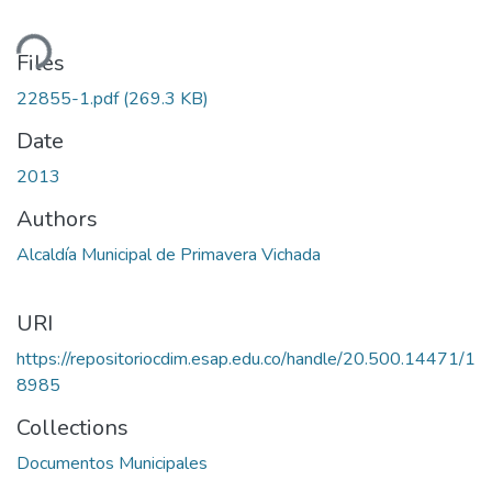
ding...
Files
22855-1.pdf
(269.3 KB)
Date
2013
Authors
Alcaldía Municipal de Primavera Vichada
URI
https://repositoriocdim.esap.edu.co/handle/20.500.14471/1
8985
Collections
Documentos Municipales