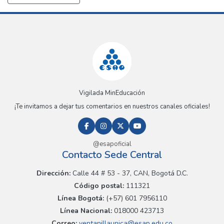
Vigilada MinEducación
¡Te invitamos a dejar tus comentarios en nuestros canales oficiales!
@esapoficial
Contacto Sede Central
Dirección:
Calle 44 # 53 - 37, CAN, Bogotá D.C.
Código postal:
111321
Línea Bogotá:
(+57) 601 7956110
Línea Nacional:
018000 423713
Correo:
ventanillaunica@esap.edu.co