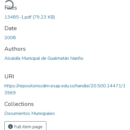
ading...
Files
13485-1.pdf
(79.23 KB)
Date
2008
Authors
Alcaldía Municipal de Gualmatán Nariño
URI
https://repositoriocdim.esap.edu.co/handle/20.500.14471/1
3969
Collections
Documentos Municipales
Full item page