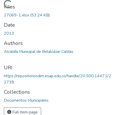
Loading...
Files
27069-1.xlsx
(53.24 KB)
Date
2013
Authors
Alcaldía Municipal de Belalcázar Caldas
URI
https://repositoriocdim.esap.edu.co/handle/20.500.14471/2
2738
Collections
Documentos Municipales
Full item page