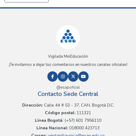
Vigilada MinEducación
¡Te invitamos a dejar tus comentarios en nuestros canales oficiales!
@esapoficial
Contacto Sede Central
Dirección:
Calle 44 # 53 - 37, CAN, Bogotá D.C.
Código postal:
111321
Línea Bogotá:
(+57) 601 7956110
Línea Nacional:
018000 423713
Correo:
ventanillaunica@esap.edu.co