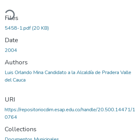
ading...
Files
5458-1.pdf
(20 KB)
Date
2004
Authors
Luis Orlando Mina Candidato a la Alcaldía de Pradera Valle
del Cauca
URI
https://repositoriocdim.esap.edu.co/handle/20.500.14471/1
0764
Collections
Documentos Municipales