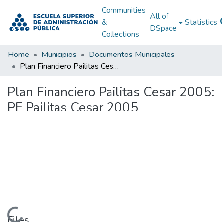
Communities
All of
&
Statistics
DSpace
Collections
Home
Municipios
Documentos Municipales
Plan Financiero Pailitas Cesar 2005: PF Pailitas Cesar 2005
Plan Financiero Pailitas Cesar 2005:
PF Pailitas Cesar 2005
Loading...
Files